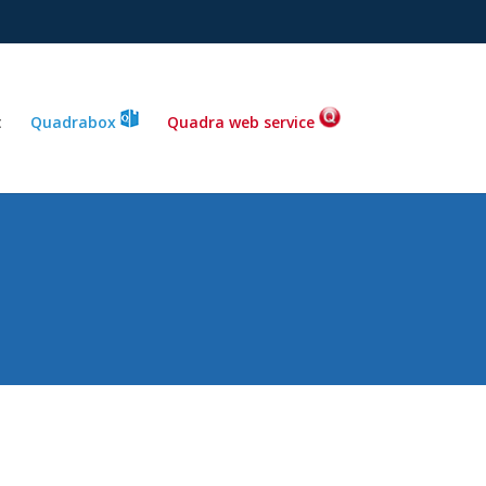
t
Quadrabox
Quadra web service