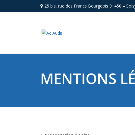
25 bis, rue des Francs Bourgeois 91450 – Sois
MENTIONS L