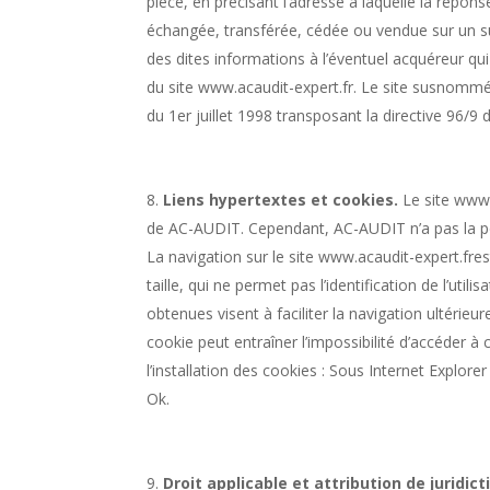
pièce, en précisant l’adresse à laquelle la réponse
échangée, transférée, cédée ou vendue sur un su
des dites informations à l’éventuel acquéreur qui
du site www.acaudit-expert.fr. Le site susnommé
du 1er juillet 1998 transposant la directive 96/9
Liens hypertextes et cookies.​​​​​​​​​​
​ Le site www
de AC-AUDIT. Cependant, AC-AUDIT n’a pas la poss
La navigation sur le site www.acaudit-expert.frest 
taille, qui ne permet pas l’identification de l’uti
obtenues visent à faciliter la navigation ultérieu
cookie peut entraîner l’impossibilité d’accéder à 
l’installation des cookies : Sous Internet Explorer
Ok.​
Droit applicable et attribution de juridiction.​​​​​​