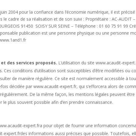
21 juin 2004 pour la confiance dans l’économie numérique, il est précisé
dans le cadre de sa réalisation et de son suivi : Propriétaire : AC-AUDI
URGEOIS 91450 SOISY SUR SEINE – Téléphone : 01 60 75 91 99 Créate
ponsable publication est une personne physique ou une personne mo
www.1and1.fr
es services proposés.​​​​​​​​​​
​ L’utilisation du site www.acaudit-expert
tes. Ces conditions d’utilisation sont susceptibles d’être modifiées ou 
sulter de manière régulière. Ce site est normalement accessible à tou
fois décidée par www.acaudit-expert.fr, qui s’efforcera alors de comm
our régulièrement. De la même façon, les mentions légales peuvent êtr
rer le plus souvent possible afin d’en prendre connaissance.​
 www.acaudit-expert.fra pour objet de fournir une information concerna
it-expert.frdes informations aussi précises que possible. Toutefois, e