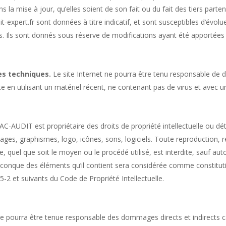
 la mise à jour, qu’elles soient de son fait ou du fait des tiers parte
-expert.fr sont données à titre indicatif, et sont susceptibles d’évolue
s. Ils sont donnés sous réserve de modifications ayant été apportées d
niques.​​​​​​​​​​
​ Le site Internet ne pourra être tenu responsable de d
site en utilisant un matériel récent, ne contenant pas de virus et avec 
​ AC-AUDIT est propriétaire des droits de propriété intellectuelle ou dé
ages, graphismes, logo, icônes, sons, logiciels. Toute reproduction, r
, quel que soit le moyen ou le procédé utilisé, est interdite, sauf au
elconque des éléments qu’il contient sera considérée comme constitut
2 et suivants du Code de Propriété Intellectuelle.​ ​
e pourra être tenue responsable des dommages directs et indirects caus