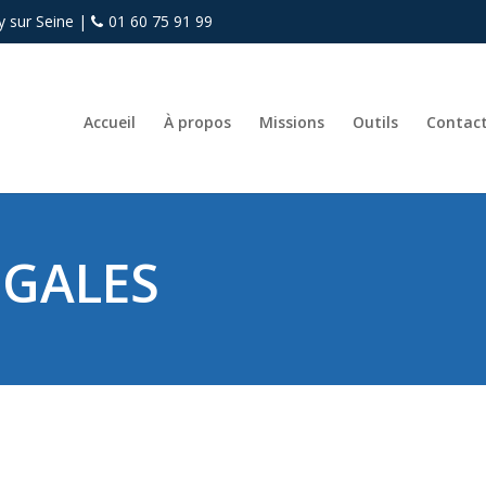
y sur Seine
|
01 60 75 91 99
Accueil
À propos
Missions
Outils
Contac
ÉGALES