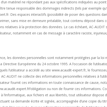
on d’un matériel ne répondant pas aux spécifications indiquées au point 
être tenue responsable des dommages indirects (tels par exemple qu
pert.fr. Des espaces interactifs (possibilité de poser des questions da
pprimer, sans mise en demeure préalable, tout contenu déposé dans cet
tions relatives à la protection des données. Le cas échéant, AC-AUDIT 
utilisateur, notamment en cas de message à caractère raciste, injurieu
ance, les données personnelles sont notamment protégées par la loi n°
 la Directive Européenne du 24 octobre 1995. A l’occasion de l’utilisat
esquels l’utilisateur a accédé au site www.acaudit-expert.fr, le fournisseu
use AC-AUDIT ne collecte des informations personnelles relatives à l’uti
ilisateur fournit ces informations en toute connaissance de cause, no
te www.acaudit-expert.frl’obligation ou non de fournir ces informations.
 à l’informatique, aux fichiers et aux libertés, tout utilisateur dispose d
tuant sa demande écrite et signée, accompagnée d’une copie du titre d