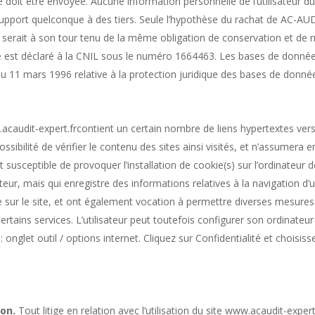
 doit être envoyée. Aucune information personnelle de l’utilisateur du sit
pport quelconque à des tiers. Seule l’hypothèse du rachat de AC-AUDI
 serait à son tour tenu de la même obligation de conservation et de mo
 est déclaré à la CNIL sous le numéro 1664463. Les bases de données 
 du 11 mars 1996 relative à la protection juridique des bases de donnée
.acaudit-expert.frcontient un certain nombre de liens hypertextes vers 
ibilité de vérifier le contenu des sites ainsi visités, et n’assumera 
susceptible de provoquer l’installation de cookie(s) sur l’ordinateur de 
lisateur, mais qui enregistre des informations relatives à la navigation d
re sur le site, et ont également vocation à permettre diverses mesures 
certains services. L’utilisateur peut toutefois configurer son ordinateu
 : onglet outil / options internet. Cliquez sur Confidentialité et choisi
​​​​
​ Tout litige en relation avec l’utilisation du site www.acaudit-expert