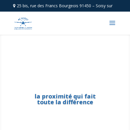
25 bis, rue des Francs Bourgeois 91450 – Soisy sur
Seine
|
01 60 75 91 99
la proximité qui fait
toute la différence